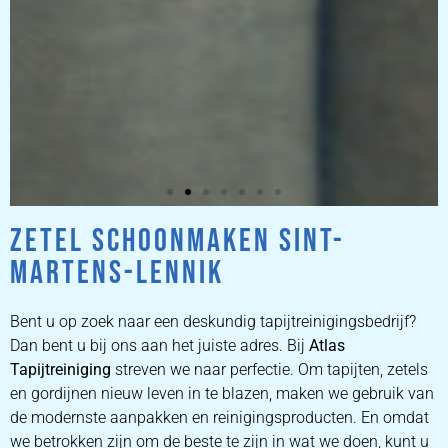
ZETEL SCHOONMAKEN SINT-
ZETEL
MARTENS-LENNIK
REINIGEN
Bent u op zoek naar een deskundig tapijtreinigingsbedrijf?
ZETEL REINIGEN DOOR
Dan bent u bij ons aan het juiste adres. Bij
Atlas
PROFESSIONALS
Tapijtreiniging
streven we naar perfectie. Om tapijten, zetels
en gordijnen nieuw leven in te blazen, maken we gebruik van
de modernste aanpakken en reinigingsproducten. En omdat
PRIJZEN
we betrokken zijn om de beste te zijn in wat we doen, kunt u