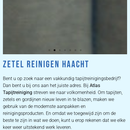
ZETEL REINIGEN HAACHT
ZETEL
REINIGEN
Bent u op zoek naar een vakkundig tapijtreinigingsbedrijf?
Dan bent u bij ons aan het juiste adres. Bij
Atlas
Tapijtreiniging
ZETEL REINIGEN DOOR
streven we naar volkomenheid. Om tapijten,
PROFESSIONALS
zetels en gordijnen nieuw leven in te blazen, maken we
gebruik van de modernste aanpakken en
reinigingsproducten. En omdat we toegewijd zijn om de
PRIJZEN
beste te zijn in wat we doen, kunt u erop rekenen dat we elke
keer weer uitstekend werk leveren.