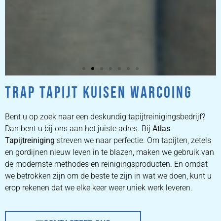
TRAP TAPIJT KUISEN WARCOING
ZETEL
REINIGEN
Bent u op zoek naar een deskundig tapijtreinigingsbedrijf?
Dan bent u bij ons aan het juiste adres. Bij
Atlas
Tapijtreiniging
ZETEL REINIGEN DOOR
streven we naar perfectie. Om tapijten, zetels
PROFESSIONALS
en gordijnen nieuw leven in te blazen, maken we gebruik van
de modernste methodes en reinigingsproducten. En omdat
we betrokken zijn om de beste te zijn in wat we doen, kunt u
PRIJZEN
erop rekenen dat we elke keer weer uniek werk leveren.