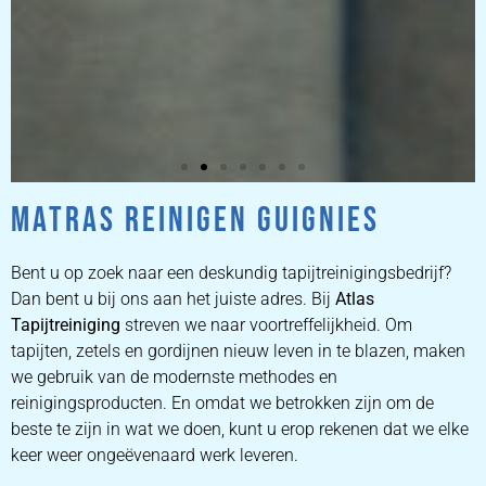
MATRAS REINIGEN GUIGNIES
ZETEL
REINIGEN
Bent u op zoek naar een deskundig tapijtreinigingsbedrijf?
Dan bent u bij ons aan het juiste adres. Bij
Atlas
Tapijtreiniging
ZETEL REINIGEN DOOR
streven we naar voortreffelijkheid. Om
PROFESSIONALS
tapijten, zetels en gordijnen nieuw leven in te blazen, maken
we gebruik van de modernste methodes en
reinigingsproducten. En omdat we betrokken zijn om de
PRIJZEN
beste te zijn in wat we doen, kunt u erop rekenen dat we elke
keer weer ongeëvenaard werk leveren.