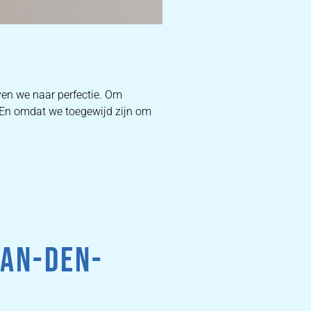
D
ven we naar perfectie. Om
. En omdat we toegewijd zijn om
W
DEKB
PR
AAN-DEN-