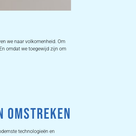
D
ven we naar volkomenheid. Om
. En omdat we toegewijd zijn om
W
DEKB
PR
EN OMSTREKEN
odernste technologieën en