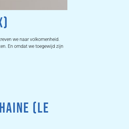
X)
D
treven we naar volkomenheid.
ten. En omdat we toegewijd zijn
W
DEKB
PR
HAINE (LE