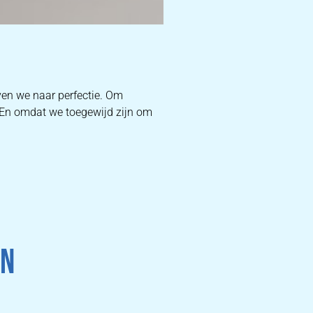
ven we naar perfectie. Om
. En omdat we toegewijd zijn om
RE
ZETEL
PR
EN