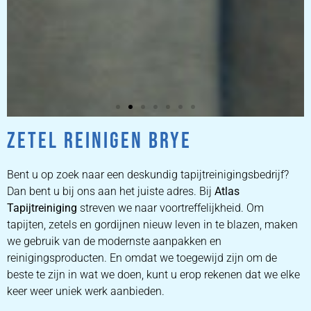
ZETEL REINIGEN BRYE
ZETEL
REINIGEN
Bent u op zoek naar een deskundig tapijtreinigingsbedrijf?
Dan bent u bij ons aan het juiste adres. Bij
Atlas
Tapijtreiniging
ZETEL REINIGEN DOOR
streven we naar voortreffelijkheid. Om
PROFESSIONALS
tapijten, zetels en gordijnen nieuw leven in te blazen, maken
we gebruik van de modernste aanpakken en
reinigingsproducten. En omdat we toegewijd zijn om de
PRIJZEN
beste te zijn in wat we doen, kunt u erop rekenen dat we elke
keer weer uniek werk aanbieden.