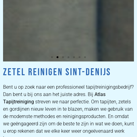
ZETEL REINIGEN SINT-DENIJS
ZETEL
REINIGEN
Bent u op zoek naar een professioneel tapijtreinigingsbedrijf?
Dan bent u bij ons aan het juiste adres. Bij
Atlas
Tapijtreiniging
ZETEL REINIGEN DOOR
streven we naar perfectie. Om tapijten, zetels
PROFESSIONALS
en gordijnen nieuw leven in te blazen, maken we gebruik van
de modernste methodes en reinigingsproducten. En omdat
we geëngageerd zijn om de beste te zijn in wat we doen, kunt
PRIJZEN
u erop rekenen dat we elke keer weer ongeëvenaard werk