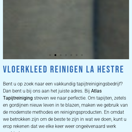
VLOERKLEED REINIGEN LA HESTRE
ZETEL
REINIGEN
Bent u op zoek naar een vakkundig tapijtreinigingsbedrijf?
Dan bent u bij ons aan het juiste adres. Bij
Atlas
Tapijtreiniging
ZETEL REINIGEN DOOR
streven we naar perfectie. Om tapijten, zetels
PROFESSIONALS
en gordijnen nieuw leven in te blazen, maken we gebruik van
de modernste methodes en reinigingsproducten. En omdat
we betrokken zijn om de beste te zijn in wat we doen, kunt u
PRIJZEN
erop rekenen dat we elke keer weer ongeëvenaard werk