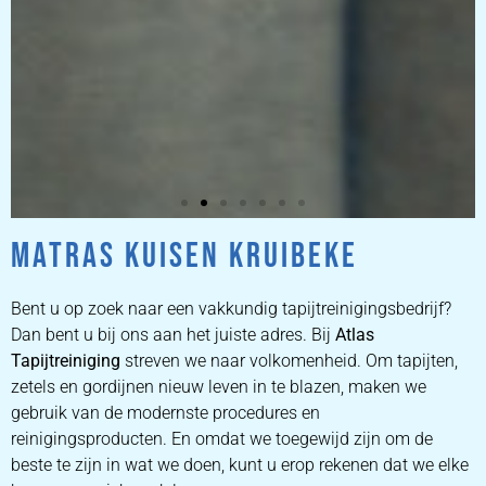
MATRAS KUISEN KRUIBEKE
ZETEL
REINIGEN
Bent u op zoek naar een vakkundig tapijtreinigingsbedrijf?
Dan bent u bij ons aan het juiste adres. Bij
Atlas
Tapijtreiniging
ZETEL REINIGEN DOOR
streven we naar volkomenheid. Om tapijten,
PROFESSIONALS
zetels en gordijnen nieuw leven in te blazen, maken we
gebruik van de modernste procedures en
reinigingsproducten. En omdat we toegewijd zijn om de
PRIJZEN
beste te zijn in wat we doen, kunt u erop rekenen dat we elke