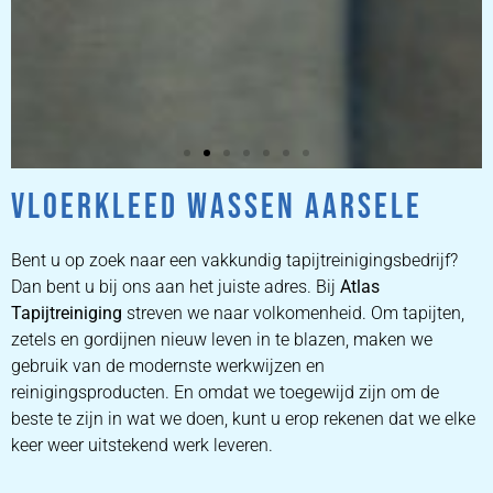
VLOERKLEED WASSEN AARSELE
ZETEL
REINIGEN
Bent u op zoek naar een vakkundig tapijtreinigingsbedrijf?
Dan bent u bij ons aan het juiste adres. Bij
Atlas
Tapijtreiniging
ZETEL REINIGEN DOOR
streven we naar volkomenheid. Om tapijten,
PROFESSIONALS
zetels en gordijnen nieuw leven in te blazen, maken we
gebruik van de modernste werkwijzen en
reinigingsproducten. En omdat we toegewijd zijn om de
PRIJZEN
beste te zijn in wat we doen, kunt u erop rekenen dat we elke
keer weer uitstekend werk leveren.