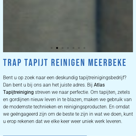
TRAP TAPIJT REINIGEN MEERBEKE
ZETEL
REINIGEN
Bent u op zoek naar een deskundig tapijtreinigingsbedrijf?
Dan bent u bij ons aan het juiste adres. Bij
Atlas
Tapijtreiniging
ZETEL REINIGEN DOOR
streven we naar perfectie. Om tapijten, zetels
PROFESSIONALS
en gordijnen nieuw leven in te blazen, maken we gebruik van
de modernste technieken en reinigingsproducten. En omdat
we geëngageerd zijn om de beste te zijn in wat we doen, kunt
PRIJZEN
u erop rekenen dat we elke keer weer uniek werk leveren.