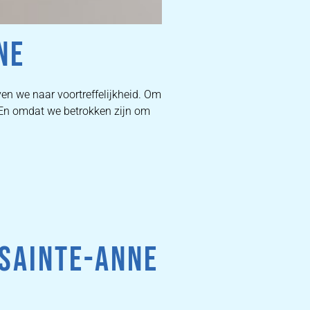
NE
D
en we naar voortreffelijkheid. Om
. En omdat we betrokken zijn om
W
DEKB
PR
-SAINTE-ANNE