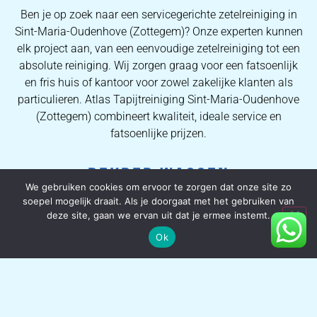
Ben je op zoek naar een servicegerichte zetelreiniging in
Sint-Maria-Oudenhove (Zottegem)? Onze experten kunnen
elk project aan, van een eenvoudige zetelreiniging tot een
absolute reiniging. Wij zorgen graag voor een fatsoenlijk
en fris huis of kantoor voor zowel zakelijke klanten als
particulieren. Atlas Tapijtreiniging Sint-Maria-Oudenhove
(Zottegem) combineert kwaliteit, ideale service en
fatsoenlijke prijzen.
DEKBED WASSEN
We gebruiken cookies om ervoor te zorgen dat onze site zo
soepel mogelijk draait. Als je doorgaat met het gebruiken van
We houden allemaal van het gevoel om met pas
deze site, gaan we ervan uit dat je ermee instemt.
gereinigde lakens in bed te kruipen, dus zou het niet
Ok
hemels zijn om te weten dat uw dekbed net zo knap en
fris is? Onze dekbed-schoonmaakservice is grondig en
omvat het gebruik van gespecialiseerde instrumenten om
ervoor te zorgen dat uw dekbed er esthetisch uitziet, lekker
ruikt en vrij is van huisstofmijt en ziektekiemen. Voor u het