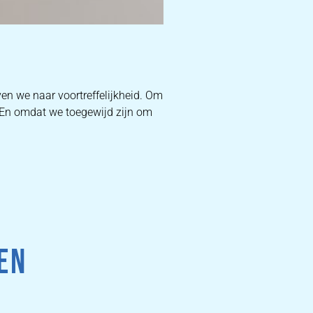
D
en we naar voortreffelijkheid. Om
. En omdat we toegewijd zijn om
W
DEKB
PR
EN