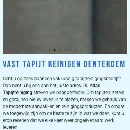
VAST TAPIJT REINIGEN DENTERGEM
ZETEL
REINIGEN
Bent u op zoek naar een vakkundig tapijtreinigingsbedrijf?
Dan bent u bij ons aan het juiste adres. Bij
Atlas
Tapijtreiniging
ZETEL REINIGEN DOOR
streven we naar perfectie. Om tapijten, zetels
PROFESSIONALS
en gordijnen nieuw leven in te blazen, maken we gebruik van
de modernste aanpakken en reinigingsproducten. En omdat
we toegewijd zijn om de beste te zijn in wat we doen, kunt u
PRIJZEN
erop rekenen dat we elke keer weer ongeëvenaard werk
leveren.