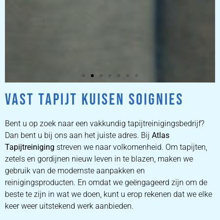
VAST TAPIJT KUISEN SOIGNIES
ZETEL
REINIGEN
Bent u op zoek naar een vakkundig tapijtreinigingsbedrijf?
Dan bent u bij ons aan het juiste adres. Bij
Atlas
Tapijtreiniging
ZETEL REINIGEN DOOR
streven we naar volkomenheid. Om tapijten,
PROFESSIONALS
zetels en gordijnen nieuw leven in te blazen, maken we
gebruik van de modernste aanpakken en
reinigingsproducten. En omdat we geëngageerd zijn om de
PRIJZEN
beste te zijn in wat we doen, kunt u erop rekenen dat we elke
keer weer uitstekend werk aanbieden.