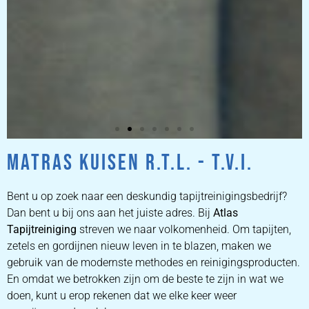
MATRAS KUISEN R.T.L. - T.V.I.
ZETEL
REINIGEN
Bent u op zoek naar een deskundig tapijtreinigingsbedrijf?
Dan bent u bij ons aan het juiste adres. Bij
Atlas
Tapijtreiniging
ZETEL REINIGEN DOOR
streven we naar volkomenheid. Om tapijten,
PROFESSIONALS
zetels en gordijnen nieuw leven in te blazen, maken we
gebruik van de modernste methodes en reinigingsproducten.
En omdat we betrokken zijn om de beste te zijn in wat we
PRIJZEN
doen, kunt u erop rekenen dat we elke keer weer