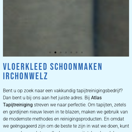
VLOERKLEED SCHOONMAKEN
ZETEL
IRCHONWELZ
REINIGEN
Bent u op zoek naar een vakkundig tapijtreinigingsbedrijf?
ZETEL REINIGEN DOOR
Dan bent u bij ons aan het juiste adres. Bij
Atlas
PROFESSIONALS
Tapijtreiniging
streven we naar perfectie. Om tapijten, zetels
en gordijnen nieuw leven in te blazen, maken we gebruik van
de modernste methodes en reinigingsproducten. En omdat
PRIJZEN
we geëngageerd zijn om de beste te zijn in wat we doen, kunt