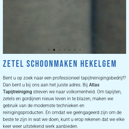
ZETEL SCHOONMAKEN HEKELGEM
ZETEL
REINIGEN
Bent u op zoek naar een professioneel tapijtreinigingsbedrijf?
Dan bent u bij ons aan het juiste adres. Bij
Atlas
Tapijtreiniging
ZETEL REINIGEN DOOR
streven we naar volkomenheid. Om tapijten,
PROFESSIONALS
zetels en gordijnen nieuw leven in te blazen, maken we
gebruik van de modernste technieken en
reinigingsproducten. En omdat we geëngageerd zijn om de
PRIJZEN
beste te zijn in wat we doen, kunt u erop rekenen dat we elke
keer weer uitstekend werk aanbieden.