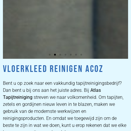
VLOERKLEED REINIGEN ACOZ
ZETEL
REINIGEN
Bent u op zoek naar een vakkundig tapijtreinigingsbedrijf?
Dan bent u bij ons aan het juiste adres. Bij
Atlas
Tapijtreiniging
ZETEL REINIGEN DOOR
streven we naar volkomenheid. Om tapijten,
PROFESSIONALS
zetels en gordijnen nieuw leven in te blazen, maken we
gebruik van de modernste werkwijzen en
reinigingsproducten. En omdat we toegewijd zijn om de
PRIJZEN
beste te zijn in wat we doen, kunt u erop rekenen dat we elke