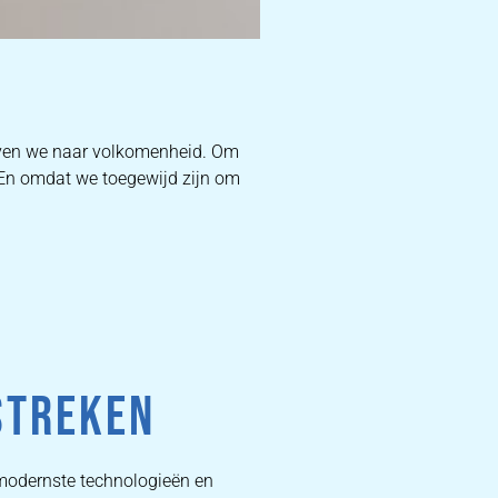
D
ven we naar volkomenheid. Om
. En omdat we toegewijd zijn om
W
DEKB
PR
STREKEN
modernste technologieën en