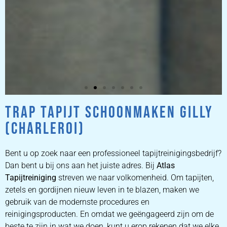
TRAP TAPIJT SCHOONMAKEN GILLY
ZETEL
(CHARLEROI)
REINIGEN
Bent u op zoek naar een professioneel tapijtreinigingsbedrijf?
ZETEL REINIGEN DOOR
Dan bent u bij ons aan het juiste adres. Bij
Atlas
PROFESSIONALS
Tapijtreiniging
streven we naar volkomenheid. Om tapijten,
zetels en gordijnen nieuw leven in te blazen, maken we
gebruik van de modernste procedures en
PRIJZEN
reinigingsproducten. En omdat we geëngageerd zijn om de
beste te zijn in wat we doen, kunt u erop rekenen dat we elke