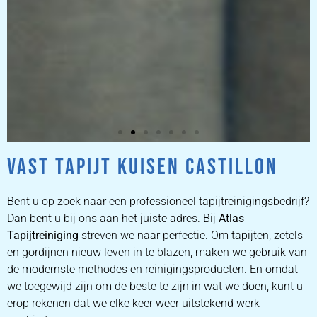
VAST TAPIJT KUISEN CASTILLON
ZETEL
REINIGEN
Bent u op zoek naar een professioneel tapijtreinigingsbedrijf?
Dan bent u bij ons aan het juiste adres. Bij
Atlas
Tapijtreiniging
ZETEL REINIGEN DOOR
streven we naar perfectie. Om tapijten, zetels
PROFESSIONALS
en gordijnen nieuw leven in te blazen, maken we gebruik van
de modernste methodes en reinigingsproducten. En omdat
we toegewijd zijn om de beste te zijn in wat we doen, kunt u
PRIJZEN
erop rekenen dat we elke keer weer uitstekend werk