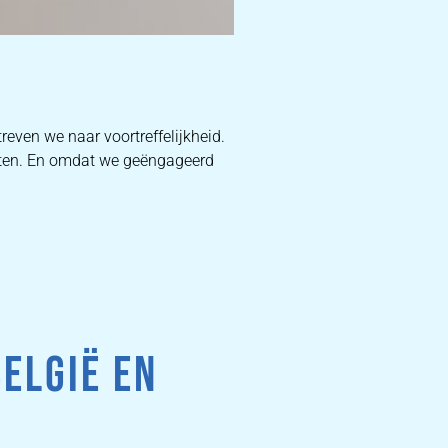
D
reven we naar voortreffelijkheid.
ucten. En omdat we geëngageerd
W
DEKB
PR
BELGIË EN