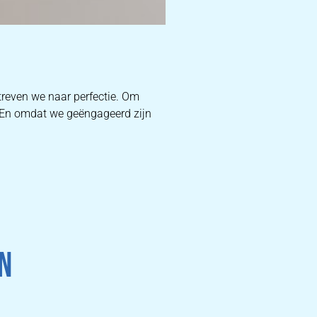
D
reven we naar perfectie. Om
. En omdat we geëngageerd zijn
W
DEKB
PR
N