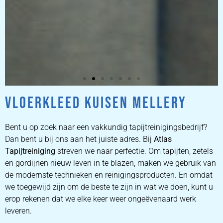
VLOERKLEED KUISEN MELLERY
ZETEL
REINIGEN
Bent u op zoek naar een vakkundig tapijtreinigingsbedrijf?
Dan bent u bij ons aan het juiste adres. Bij
Atlas
Tapijtreiniging
ZETEL REINIGEN DOOR
streven we naar perfectie. Om tapijten, zetels
PROFESSIONALS
en gordijnen nieuw leven in te blazen, maken we gebruik van
de modernste technieken en reinigingsproducten. En omdat
we toegewijd zijn om de beste te zijn in wat we doen, kunt u
PRIJZEN
erop rekenen dat we elke keer weer ongeëvenaard werk
leveren.