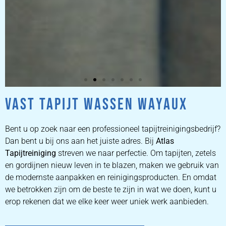
VAST TAPIJT WASSEN WAYAUX
ZETEL
REINIGEN
Bent u op zoek naar een professioneel tapijtreinigingsbedrijf?
Dan bent u bij ons aan het juiste adres. Bij
Atlas
Tapijtreiniging
ZETEL REINIGEN DOOR
streven we naar perfectie. Om tapijten, zetels
PROFESSIONALS
en gordijnen nieuw leven in te blazen, maken we gebruik van
de modernste aanpakken en reinigingsproducten. En omdat
we betrokken zijn om de beste te zijn in wat we doen, kunt u
PRIJZEN
erop rekenen dat we elke keer weer uniek werk aanbieden.