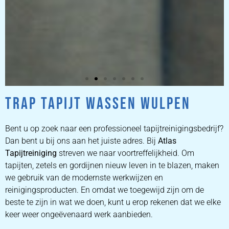
TRAP TAPIJT WASSEN WULPEN
ZETEL
REINIGEN
Bent u op zoek naar een professioneel tapijtreinigingsbedrijf?
Dan bent u bij ons aan het juiste adres. Bij
Atlas
Tapijtreiniging
ZETEL REINIGEN DOOR
streven we naar voortreffelijkheid. Om
PROFESSIONALS
tapijten, zetels en gordijnen nieuw leven in te blazen, maken
we gebruik van de modernste werkwijzen en
reinigingsproducten. En omdat we toegewijd zijn om de
PRIJZEN
beste te zijn in wat we doen, kunt u erop rekenen dat we elke
keer weer ongeëvenaard werk aanbieden.