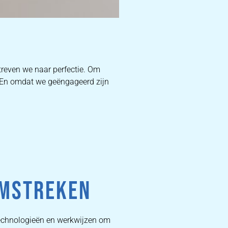
D
reven we naar perfectie. Om
. En omdat we geëngageerd zijn
W
DEKB
PR
OMSTREKEN
technologieën en werkwijzen om