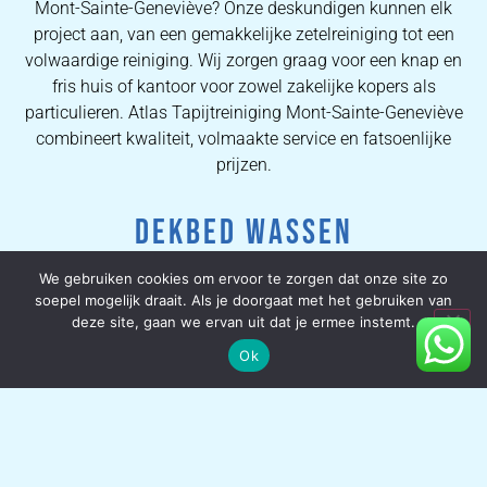
Mont-Sainte-Geneviève? Onze deskundigen kunnen elk
project aan, van een gemakkelijke zetelreiniging tot een
volwaardige reiniging. Wij zorgen graag voor een knap en
fris huis of kantoor voor zowel zakelijke kopers als
particulieren. Atlas Tapijtreiniging Mont-Sainte-Geneviève
combineert kwaliteit, volmaakte service en fatsoenlijke
prijzen.
DEKBED WASSEN
We gebruiken cookies om ervoor te zorgen dat onze site zo
We houden allemaal van het gevoel om met pas
soepel mogelijk draait. Als je doorgaat met het gebruiken van
gereinigde lakens in bed te kruipen, dus zou het niet
deze site, gaan we ervan uit dat je ermee instemt.
hemels zijn om te weten dat uw dekbed net zo esthetisch
Ok
en fris is? Onze dekbed-schoonmaakservice is grondig en
omvat het gebruik van gespecialiseerde apparatuur om
ervoor te zorgen dat uw dekbed er fatsoenlijk uitziet,
lekker ruikt en vrij is van huisstofmijt en ziektekiemen.
Voor u het weet, heeft u weer een dekbed waar u graag