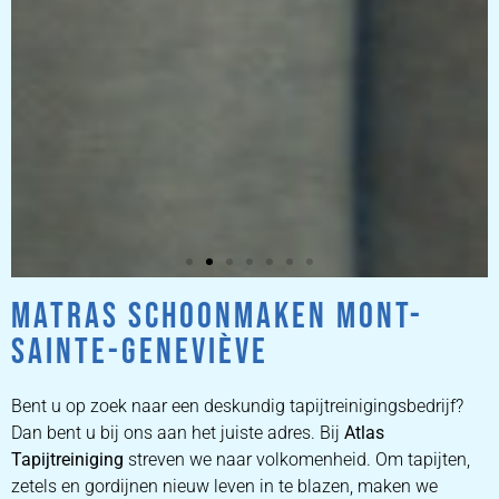
MATRAS SCHOONMAKEN MONT-
ZETEL
SAINTE-GENEVIÈVE
REINIGEN
Bent u op zoek naar een deskundig tapijtreinigingsbedrijf?
ZETEL REINIGEN DOOR
Dan bent u bij ons aan het juiste adres. Bij
Atlas
PROFESSIONALS
Tapijtreiniging
streven we naar volkomenheid. Om tapijten,
zetels en gordijnen nieuw leven in te blazen, maken we