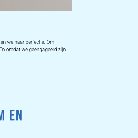
D
ven we naar perfectie. Om
. En omdat we geëngageerd zijn
W
DEKB
PR
M EN