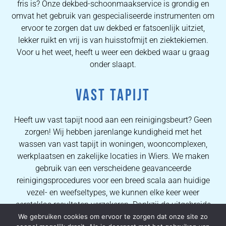
fris is? Onze dekbed-schoonmaakservice is grondig en
omvat het gebruik van gespecialiseerde instrumenten om
ervoor te zorgen dat uw dekbed er fatsoenlijk uitziet,
lekker ruikt en vrij is van huisstofmijt en ziektekiemen.
Voor u het weet, heeft u weer een dekbed waar u graag
onder slaapt.
VAST TAPIJT
Heeft uw vast tapijt nood aan een reinigingsbeurt? Geen
zorgen! Wij hebben jarenlange kundigheid met het
wassen van vast tapijt in woningen, wooncomplexen,
werkplaatsen en zakelijke locaties in Wiers. We maken
gebruik van een verscheidene geavanceerde
reinigingsprocedures voor een breed scala aan huidige
vezel- en weefseltypes, we kunnen elke keer weer
eersteklas resultaten verzekeren. Dankzij de uitgebreide
kennis van onze operators kunnen wij al onze
We gebruiken cookies om ervoor te zorgen dat onze site zo