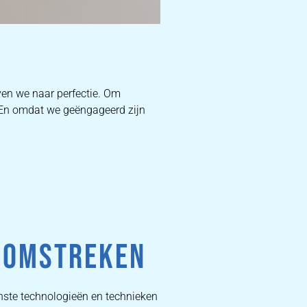
D
ven we naar perfectie. Om
. En omdat we geëngageerd zijn
W
DEKB
PR
N OMSTREKEN
nste technologieën en technieken