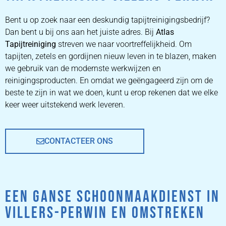
ZETEL
REINIGEN
Bent u op zoek naar een deskundig tapijtreinigingsbedrijf?
Dan bent u bij ons aan het juiste adres. Bij
Atlas
Tapijtreiniging
ZETEL REINIGEN DOOR
streven we naar voortreffelijkheid. Om
PROFESSIONALS
tapijten, zetels en gordijnen nieuw leven in te blazen, maken
we gebruik van de modernste werkwijzen en
reinigingsproducten. En omdat we geëngageerd zijn om de
PRIJZEN
beste te zijn in wat we doen, kunt u erop rekenen dat we elke
keer weer uitstekend werk leveren.
CONTACTEER ONS
EEN GANSE SCHOONMAAKDIENST IN
VILLERS-PERWIN EN OMSTREKEN