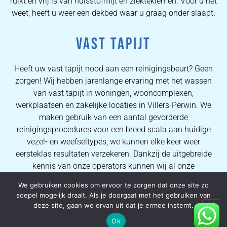
ruikt en vrij is van huisstofmijt en ziektekiemen. Voor u het
weet, heeft u weer een dekbed waar u graag onder slaapt.
VAST TAPIJT
Heeft uw vast tapijt nood aan een reinigingsbeurt? Geen
zorgen! Wij hebben jarenlange ervaring met het wassen
van vast tapijt in woningen, wooncomplexen,
werkplaatsen en zakelijke locaties in Villers-Perwin. We
maken gebruik van een aantal gevorderde
reinigingsprocedures voor een breed scala aan huidige
vezel- en weefseltypes, we kunnen elke keer weer
eersteklas resultaten verzekeren. Dankzij de uitgebreide
kennis van onze operators kunnen wij al onze
consumenten volmaakte vlekverwijderingsprocessen en
We gebruiken cookies om ervoor te zorgen dat onze site zo
kwalitatieve tapijtreinigingsresultaten garanderen.
soepel mogelijk draait. Als je doorgaat met het gebruiken van
deze site, gaan we ervan uit dat je ermee instemt.
HERSTELLING VAN TAPIJTEN
Ok