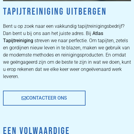
TAPIJTREINIGING UITBERGEN
ZETEL
REINIGEN
Bent u op zoek naar een vakkundig tapijtreinigingsbedrijf?
Dan bent u bij ons aan het juiste adres. Bij
Atlas
Tapijtreiniging
ZETEL REINIGEN DOOR
streven we naar perfectie. Om tapijten, zetels
PROFESSIONALS
en gordijnen nieuw leven in te blazen, maken we gebruik van
de modernste methodes en reinigingsproducten. En omdat
we geëngageerd zijn om de beste te zijn in wat we doen, kunt
PRIJZEN
u erop rekenen dat we elke keer weer ongeëvenaard werk
leveren.
CONTACTEER ONS
EEN VOLWAARDIGE