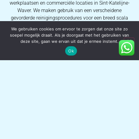
werkplaatsen en commerciële locaties in Sint-Katelijne-
Waver. We maken gebruik van een verscheidene
gevorderde reinigingsprocedures voor een breed scala
aan huidige vezel- en weefseltypes, we kunnen elke keer
We gebruiken cookies om ervoor te zorgen dat onze site zo
weer eersteklas resultaten garanderen. Dankzij de
soepel mogelijk draait. Als je doorgaat met het gebruiken van
uitgebreide kennis van onze operators kunnen wij al onze
deze site, gaan we ervan uit dat je ermee instemt.
consumenten volmaakte vlekverwijderingsprocessen en
Ok
kwalitatieve tapijtreinigingsresultaten garanderen.
HERSTELLING VAN TAPIJTEN
Atlas Tapijtreiniging kan uw tapijt restaureren in plaats
van het te vervangen! Wij opknappen brandplekken,
scheuren en hardnekkige vlekken in tapijt in Sint-Katelijne-
Waver en de omliggende gemeentes. Om alle soorten
schade aan tapijt en vloerkleden te restaureren, maken wij
gebruik van hoogstaande tapijtrestauratieprocessen zoals
herbehandelen en schuren. We kunnen het beschadigde