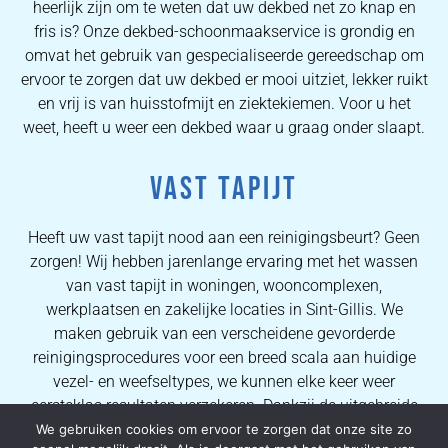
heerlijk zijn om te weten dat uw dekbed net zo knap en
fris is? Onze dekbed-schoonmaakservice is grondig en
omvat het gebruik van gespecialiseerde gereedschap om
ervoor te zorgen dat uw dekbed er mooi uitziet, lekker ruikt
en vrij is van huisstofmijt en ziektekiemen. Voor u het
weet, heeft u weer een dekbed waar u graag onder slaapt.
VAST TAPIJT
Heeft uw vast tapijt nood aan een reinigingsbeurt? Geen
zorgen! Wij hebben jarenlange ervaring met het wassen
van vast tapijt in woningen, wooncomplexen,
werkplaatsen en zakelijke locaties in Sint-Gillis. We
maken gebruik van een verscheidene gevorderde
reinigingsprocedures voor een breed scala aan huidige
vezel- en weefseltypes, we kunnen elke keer weer
eersteklas resultaten verzekeren. Dankzij de uitgebreide
kennis van onze operators kunnen wij al onze kopers
We gebruiken cookies om ervoor te zorgen dat onze site zo