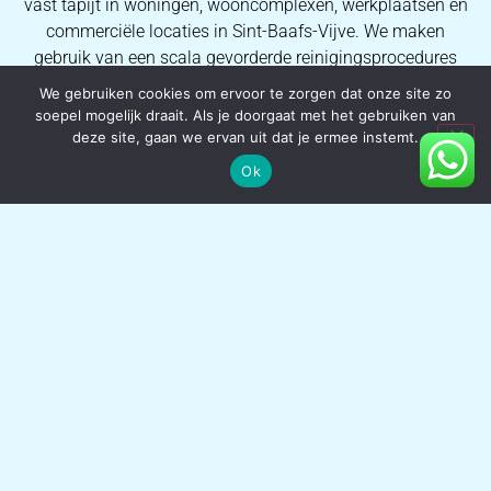
vast tapijt in woningen, wooncomplexen, werkplaatsen en
commerciële locaties in Sint-Baafs-Vijve. We maken
gebruik van een scala gevorderde reinigingsprocedures
voor een breed scala aan huidige vezel- en weefseltypes,
We gebruiken cookies om ervoor te zorgen dat onze site zo
we kunnen elke keer weer eersteklas resultaten
soepel mogelijk draait. Als je doorgaat met het gebruiken van
verzekeren. Dankzij de uitgebreide kennis van onze
deze site, gaan we ervan uit dat je ermee instemt.
operators kunnen wij al onze consumenten ideale
Ok
vlekverwijderingsprocessen en hoogwaardige
tapijtreinigingsresultaten garanderen.
HERSTELLING VAN TAPIJTEN
Atlas Tapijtreiniging kan uw tapijt repareren in plaats van
het te vervangen! Wij herstellen brandplekken, scheuren
en hardnekkige vlekken in tapijt in Sint-Baafs-Vijve en de
omliggende gemeentes. Om alle soorten schade aan
tapijt en vloerkleden te opknappen, maken wij gebruik van
hoogstaande tapijtrestauratieprocessen zoals