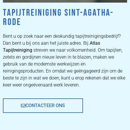
TAPIJTREINIGING SINT-AGATHA-
ZETEL
RODE
REINIGEN
Bent u op zoek naar een deskundig tapijtreinigingsbedrijf?
ZETEL REINIGEN DOOR
Dan bent u bij ons aan het juiste adres. Bij
Atlas
PROFESSIONALS
Tapijtreiniging
streven we naar volkomenheid. Om tapijten,
zetels en gordijnen nieuw leven in te blazen, maken we
gebruik van de modernste werkwijzen en
PRIJZEN
reinigingsproducten. En omdat we geëngageerd zijn om de
beste te zijn in wat we doen, kunt u erop rekenen dat we elke
keer weer ongeëvenaard werk leveren.
CONTACTEER ONS