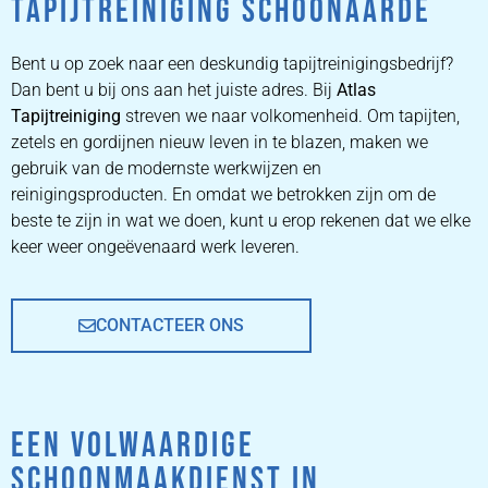
TAPIJTREINIGING SCHOONAARDE
ZETEL
REINIGEN
Bent u op zoek naar een deskundig tapijtreinigingsbedrijf?
Dan bent u bij ons aan het juiste adres. Bij
Atlas
Tapijtreiniging
ZETEL REINIGEN DOOR
streven we naar volkomenheid. Om tapijten,
PROFESSIONALS
zetels en gordijnen nieuw leven in te blazen, maken we
gebruik van de modernste werkwijzen en
reinigingsproducten. En omdat we betrokken zijn om de
PRIJZEN
beste te zijn in wat we doen, kunt u erop rekenen dat we elke
keer weer ongeëvenaard werk leveren.
CONTACTEER ONS
EEN VOLWAARDIGE
SCHOONMAAKDIENST IN