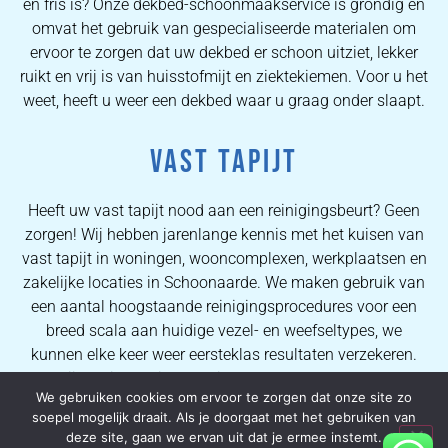
en fris is? Onze dekbed-schoonmaakservice is grondig en
omvat het gebruik van gespecialiseerde materialen om
ervoor te zorgen dat uw dekbed er schoon uitziet, lekker
ruikt en vrij is van huisstofmijt en ziektekiemen. Voor u het
weet, heeft u weer een dekbed waar u graag onder slaapt.
VAST TAPIJT
Heeft uw vast tapijt nood aan een reinigingsbeurt? Geen
zorgen! Wij hebben jarenlange kennis met het kuisen van
vast tapijt in woningen, wooncomplexen, werkplaatsen en
zakelijke locaties in Schoonaarde. We maken gebruik van
een aantal hoogstaande reinigingsprocedures voor een
breed scala aan huidige vezel- en weefseltypes, we
kunnen elke keer weer eersteklas resultaten verzekeren.
Dankzij de uitgebreide kennis van onze operators kunnen
We gebruiken cookies om ervoor te zorgen dat onze site zo
wij al onze kopers uitstekende vlekverwijderingsprocessen
soepel mogelijk draait. Als je doorgaat met het gebruiken van
en hoogwaardige tapijtreinigingsresultaten verzekeren.
deze site, gaan we ervan uit dat je ermee instemt.