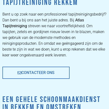
TAPIJTREINIGING REKKEM
ZETEL
REINIGEN
Bent u op zoek naar een professioneel tapijtreinigingsbedrijf?
Dan bent u bij ons aan het juiste adres. Bij
Atlas
Tapijtreiniging
ZETEL REINIGEN DOOR
streven we naar voortreffelijkheid. Om
PROFESSIONALS
tapijten, zetels en gordijnen nieuw leven in te blazen, maken
we gebruik van de modernste methodes en
reinigingsproducten. En omdat we geëngageerd zijn om de
PRIJZEN
beste te zijn in wat we doen, kunt u erop rekenen dat we elke
keer weer ongeëvenaard werk leveren.
CONTACTEER ONS
EEN GEHELE SCHOONMAAKDIENST
IN REKKEM EN OMSTREKEN