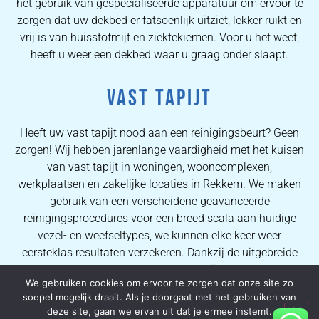
het gebruik van gespecialiseerde apparatuur om ervoor te
zorgen dat uw dekbed er fatsoenlijk uitziet, lekker ruikt en
vrij is van huisstofmijt en ziektekiemen. Voor u het weet,
heeft u weer een dekbed waar u graag onder slaapt.
VAST TAPIJT
Heeft uw vast tapijt nood aan een reinigingsbeurt? Geen
zorgen! Wij hebben jarenlange vaardigheid met het kuisen
van vast tapijt in woningen, wooncomplexen,
werkplaatsen en zakelijke locaties in Rekkem. We maken
gebruik van een verscheidene geavanceerde
reinigingsprocedures voor een breed scala aan huidige
vezel- en weefseltypes, we kunnen elke keer weer
eersteklas resultaten verzekeren. Dankzij de uitgebreide
kennis van onze operators kunnen wij al onze kopers
We gebruiken cookies om ervoor te zorgen dat onze site zo
uitstekende vlekverwijderingsprocessen en kwalitatieve
soepel mogelijk draait. Als je doorgaat met het gebruiken van
tapijtreinigingsresultaten verzekeren.
deze site, gaan we ervan uit dat je ermee instemt.