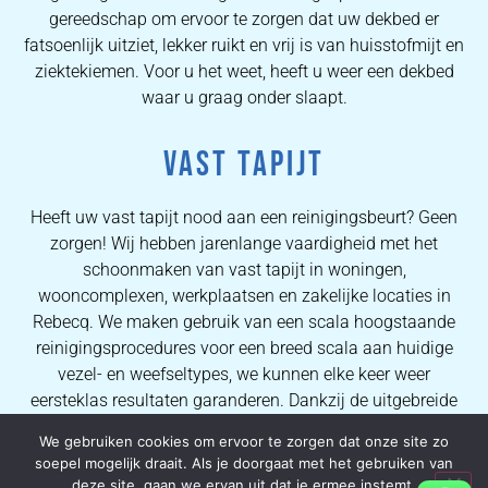
gereedschap om ervoor te zorgen dat uw dekbed er
fatsoenlijk uitziet, lekker ruikt en vrij is van huisstofmijt en
ziektekiemen. Voor u het weet, heeft u weer een dekbed
waar u graag onder slaapt.
VAST TAPIJT
Heeft uw vast tapijt nood aan een reinigingsbeurt? Geen
zorgen! Wij hebben jarenlange vaardigheid met het
schoonmaken van vast tapijt in woningen,
wooncomplexen, werkplaatsen en zakelijke locaties in
Rebecq. We maken gebruik van een scala hoogstaande
reinigingsprocedures voor een breed scala aan huidige
vezel- en weefseltypes, we kunnen elke keer weer
eersteklas resultaten garanderen. Dankzij de uitgebreide
kennis van onze operators kunnen wij al onze klanten
We gebruiken cookies om ervoor te zorgen dat onze site zo
uitstekende vlekverwijderingsprocessen en hoogwaardige
soepel mogelijk draait. Als je doorgaat met het gebruiken van
tapijtreinigingsresultaten garanderen.
deze site, gaan we ervan uit dat je ermee instemt.