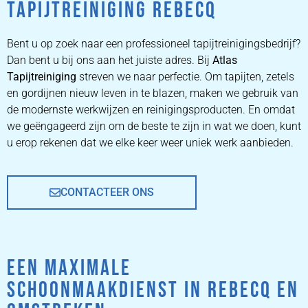
TAPIJTREINIGING REBECQ
ZETEL
REINIGEN
Bent u op zoek naar een professioneel tapijtreinigingsbedrijf?
Dan bent u bij ons aan het juiste adres. Bij
Atlas
Tapijtreiniging
ZETEL REINIGEN DOOR
streven we naar perfectie. Om tapijten, zetels
PROFESSIONALS
en gordijnen nieuw leven in te blazen, maken we gebruik van
de modernste werkwijzen en reinigingsproducten. En omdat
we geëngageerd zijn om de beste te zijn in wat we doen, kunt
PRIJZEN
u erop rekenen dat we elke keer weer uniek werk aanbieden.
CONTACTEER ONS
EEN MAXIMALE
SCHOONMAAKDIENST IN REBECQ EN