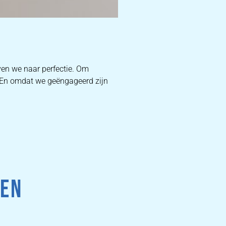
D
ven we naar perfectie. Om
. En omdat we geëngageerd zijn
W
DEKB
PR
 EN