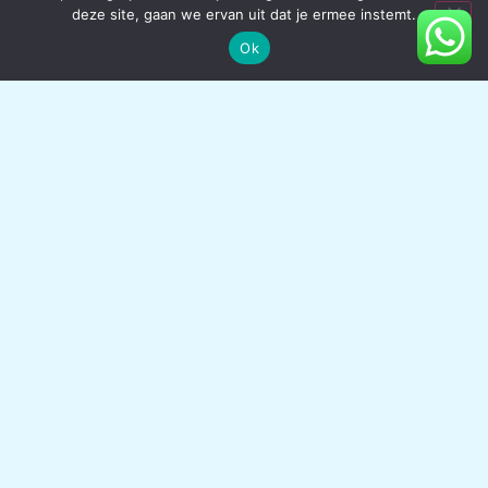
deze site, gaan we ervan uit dat je ermee instemt.
tapijtreinigingsresultaten verzekeren.
Ok
HERSTELLING VAN TAPIJTEN
Atlas Tapijtreiniging kan uw tapijt repareren in plaats van
het te vervangen! Wij restaureren brandplekken, scheuren
en hardnekkige vlekken in tapijt in Pry en de omliggende
gemeentes. Om alle soorten schade aan tapijt en
vloerkleden te restaureren, maken wij gebruik van
hoogstaande tapijtrestauratieprocessen zoals
herbehandelen en schuren. We kunnen het beschadigde
gebied vervangen door extra tapijt of de vezels
afzonderlijk te herstellen.
CONTACTEER ONS