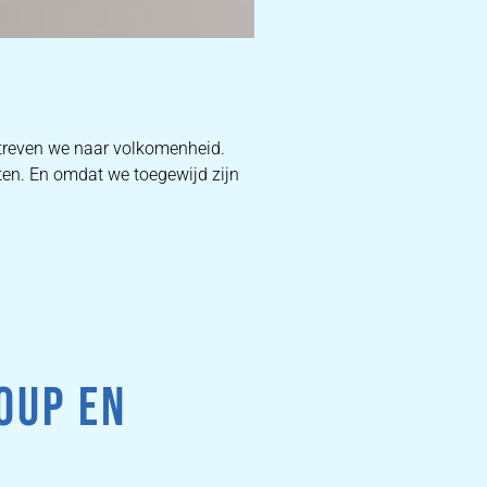
D
treven we naar volkomenheid.
ten. En omdat we toegewijd zijn
W
DEKB
PR
OUP EN