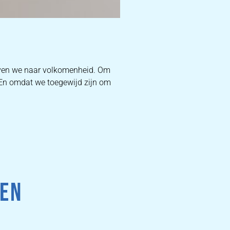
D
ven we naar volkomenheid. Om
. En omdat we toegewijd zijn om
W
DEKB
PR
 EN