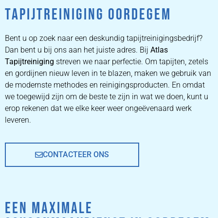
TAPIJTREINIGING OORDEGEM
ZETEL
REINIGEN
Bent u op zoek naar een deskundig tapijtreinigingsbedrijf?
Dan bent u bij ons aan het juiste adres. Bij
Atlas
Tapijtreiniging
ZETEL REINIGEN DOOR
streven we naar perfectie. Om tapijten, zetels
PROFESSIONALS
en gordijnen nieuw leven in te blazen, maken we gebruik van
de modernste methodes en reinigingsproducten. En omdat
we toegewijd zijn om de beste te zijn in wat we doen, kunt u
PRIJZEN
erop rekenen dat we elke keer weer ongeëvenaard werk
leveren.
CONTACTEER ONS
EEN MAXIMALE