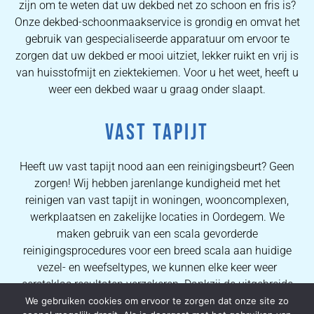
zijn om te weten dat uw dekbed net zo schoon en fris is?
Onze dekbed-schoonmaakservice is grondig en omvat het
gebruik van gespecialiseerde apparatuur om ervoor te
zorgen dat uw dekbed er mooi uitziet, lekker ruikt en vrij is
van huisstofmijt en ziektekiemen. Voor u het weet, heeft u
weer een dekbed waar u graag onder slaapt.
VAST TAPIJT
Heeft uw vast tapijt nood aan een reinigingsbeurt? Geen
zorgen! Wij hebben jarenlange kundigheid met het
reinigen van vast tapijt in woningen, wooncomplexen,
werkplaatsen en zakelijke locaties in Oordegem. We
maken gebruik van een scala gevorderde
reinigingsprocedures voor een breed scala aan huidige
vezel- en weefseltypes, we kunnen elke keer weer
eersteklas resultaten verzekeren. Dankzij de uitgebreide
kennis van onze operators kunnen wij al onze kopers
We gebruiken cookies om ervoor te zorgen dat onze site zo